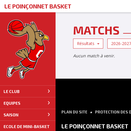
Panneau de gestion des cookies
LE POINÇONNET BASKET
MATCHS
Résultats
2026-202
Aucun match à venir.
LE CLUB
EQUIPES
PLAN DU SITE
PROTECTION DES 
SAISON
LE POINÇONNET BASKET
ECOLE DE MINI-BASKET