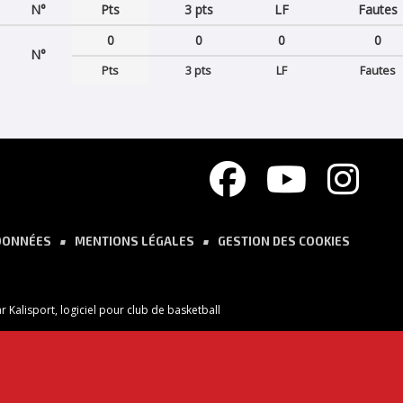
N°
Pts
3 pts
LF
Fautes
0
0
0
0
N°
Pts
3 pts
LF
Fautes
DONNÉES
MENTIONS LÉGALES
GESTION DES COOKIES
ar
Kalisport, logiciel pour club de basketball