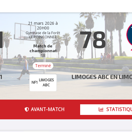
21 mars 2026 à
1
78
20H00
Gymnase de la Forêt
LE POINCONNET
Match de
championnat
18
Terminé
1
LIMOGES ABC EN LIMO
LIMOGES
NF1
ABC
AVANT-MATCH
STATISTIQ