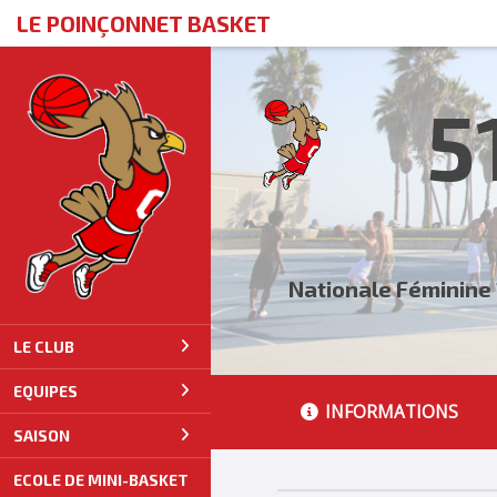
Panneau de gestion des cookies
LE POINÇONNET BASKET
5
Nationale Féminine 
LE CLUB
EQUIPES
INFORMATIONS
SAISON
ECOLE DE MINI-BASKET